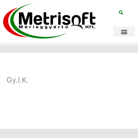
Skip
to
content
Automatizált rends
Gy.I.K.