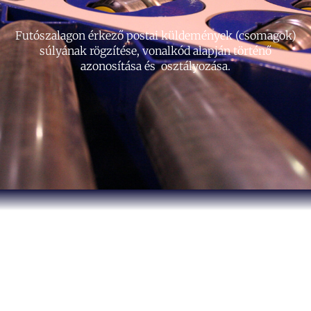
Futószalagon érkező postai küldemények (csomagok)
súlyának rögzítése, vonalkód alapján történő
azonosítása és osztályozása.