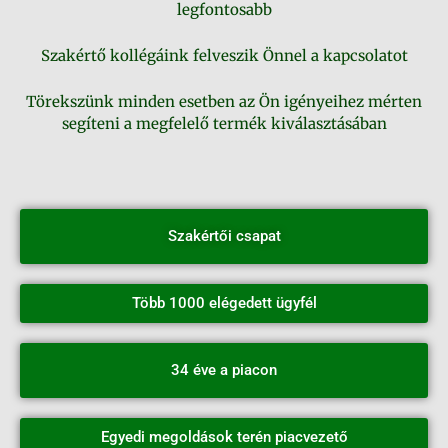
legfontosabb
Szakértő kollégáink felveszik Önnel a kapcsolatot
Törekszünk minden esetben az Ön igényeihez mérten
segíteni a megfelelő termék kiválasztásában
Szakértői csapat
Több 1000 elégedett ügyfél
34 éve a piacon
Egyedi megoldások terén piacvezető