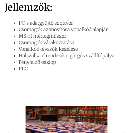
Jellemzők:
PC-s adatgyűjtő szoftver
Csomagok azonosítósa vonalkód alapján
MS-H mérlegműszer
Csomagok várakoztatása
Vonalkód olvasók kezelése
Halszálka elrendezésű görgős szállítópálya
Fényjelző oszlop
PLC